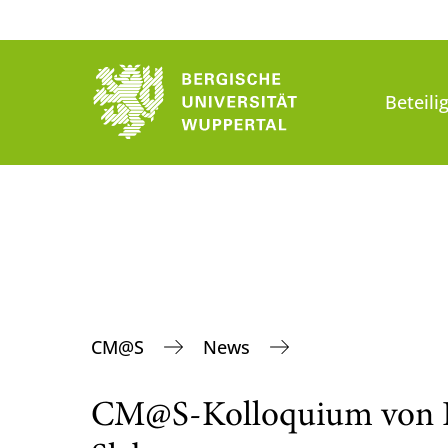
Beteili
CM@S
News
CM@S-Kolloquium von H