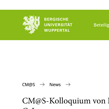
Beteili
CM@S
News
CM@S-Kolloquium von H