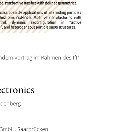
gendem Vortrag im Rahmen des IfP-
ectronics
udenberg
an GmbH, Saarbrücken