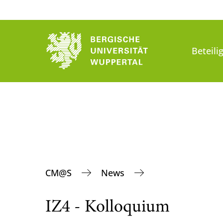
Beteili
CM@S
News
IZ4 - Kolloquium