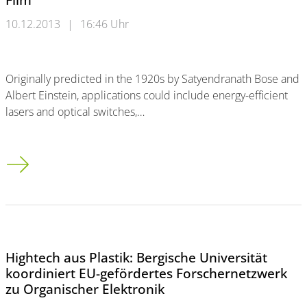
10.12.2013
|
16:46 Uhr
Originally predicted in the 1920s by Satyendranath Bose and
Albert Einstein, applications could include energy-efficient
lasers and optical switches,…
IBM Scientists Demonstrate Quantum Phenomenon for the First
Hightech aus Plastik: Bergische Universität
koordiniert EU-gefördertes Forschernetzwerk
zu Organischer Elektronik