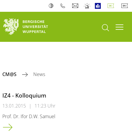
Suche öffnen
Navi
CM@S
News
IZ4 - Kolloquium
13.01.2015
|
11:23 Uhr
Prof. Dr. Ifor D.W. Samuel
IZ4 - Kolloquium