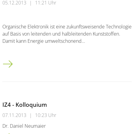
05.12.2013
|
11:21 Uhr
Organische Elektronik ist eine zukunftsweisende Technologie
auf Basis von leitenden und halbleitenden Kunststoffen.
Damit kann Energie umweltschonend…
Hightech aus Plastik: Bergische Universität koordiniert EU-ge
IZ4 - Kolloquium
07.11.2013
|
10:23 Uhr
Dr. Daniel Neumaier
IZ4 - Kolloquium