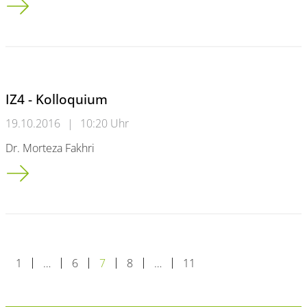
IZ4 - Kolloquium
19.10.2016
|
10:20 Uhr
Dr. Morteza Fakhri
IZ4 - Kolloquium
1
…
6
7
8
…
11