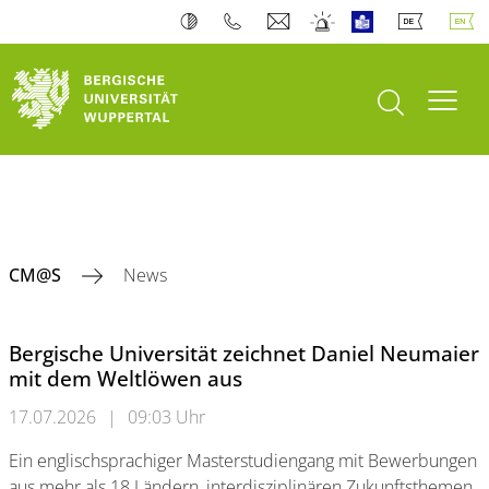
open search
Toogl
CM@S
News
Bergische Universität zeichnet Daniel Neumaier
mit dem Weltlöwen aus
17.07.2026
|
09:03 Uhr
Ein englischsprachiger Masterstudiengang mit Bewerbungen
aus mehr als 18 Ländern, interdisziplinären Zukunftsthemen