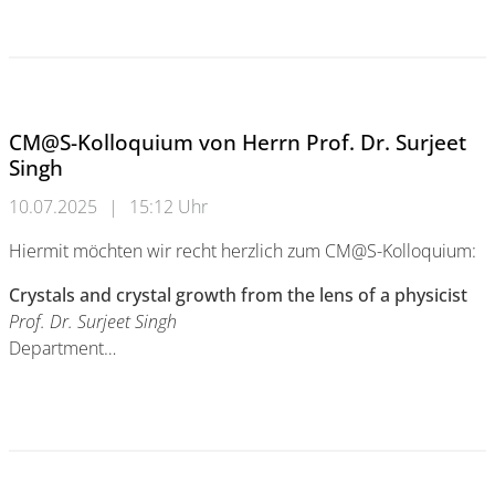
Bergische Uni verleiht zwei Publikationspreise
CM@S-Kolloquium von Herrn Prof. Dr. Surjeet
Singh
10.07.2025
|
15:12 Uhr
Hiermit möchten wir recht herzlich zum CM@S-Kolloquium:
Crystals and crystal growth from the lens of a physicist
Prof. Dr. Surjeet Singh
Department…
CM@S-Kolloquium von Herrn Prof. Dr. Surjeet Singh