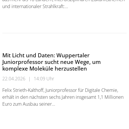
und internationaler Strahlkraft:…
Bergische Universität zeichnet Daniel Neumaier mit dem Wel
Mit Licht und Daten: Wuppertaler
Juniorprofessor sucht neue Wege, um
komplexe Moleküle herzustellen
22.04.2026
|
14:09 Uhr
Felix Strieth-Kalthoff, Juniorprofessor für Digitale Chemie,
erhält in den nächsten sechs Jahren insgesamt 1,1 Millionen
Euro zum Ausbau seiner…
Mit Licht und Daten: Wuppertaler Juniorprofessor sucht neu