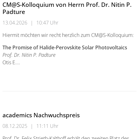
CM@S-Kolloquium von Herrn Prof. Dr. Nitin P.
Padture
13.04.2026
|
10:47 Uhr
Hiermit möchten wir recht herzlich zum CM@S-Kolloquium:
The Promise of Halide-Perovskite Solar Photovoltaics
Prof. Dr. Nitin P. Padture
Otis E.…
CM@S-Kolloquium von Herrn Prof. Dr. Nitin P. Padture
academics Nachwuchspreis
08.12.2025
|
11:11 Uhr
Prof. Dr. Felix Strieth-Kalthoff erhält den zweiten Platz des