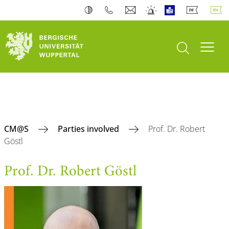
open search
Toogl
CM@S
Parties involved
Prof. Dr. Robert
Göstl
Prof. Dr. Robert Göstl