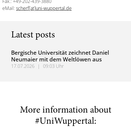
Fax.: +49-202-439-3880
eMail:
scherf[at]uni-wuppertal.de
Latest posts
Bergische Universität zeichnet Daniel
Neumaier mit dem Weltlöwen aus
17.07.2026
|
09:03 Uhr
Bergische Universität zeichnet Daniel Neumaier mit dem
More information about
#UniWuppertal: