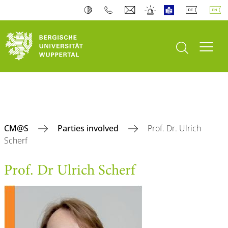
open search
Toogl
CM@S
Parties involved
Prof. Dr. Ulrich
Scherf
Prof. Dr Ulrich Scherf