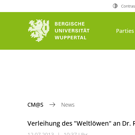
Contras
Parties
CM@S
News
Verleihung des "Weltlöwen" an Dr. 
12.07.2013
|
10:37 Uhr