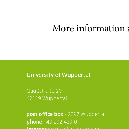
More information 
University of Wuppertal
Gaußstraße 20
42119 Wuppertal
post office box
42097 Wuppertal
phone
+49 202 439-0
Internet
www.uni-wuppertal.de