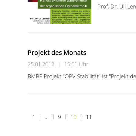
Prof. Dr. Uli L
IZ 4 -Seminar
Projekt des Monats
25.01.2012
|
15:01 Uhr
BMBF-Projekt "OPV-Stabilität" ist "Projekt 
Projekt des Monats
1
…
9
10
11