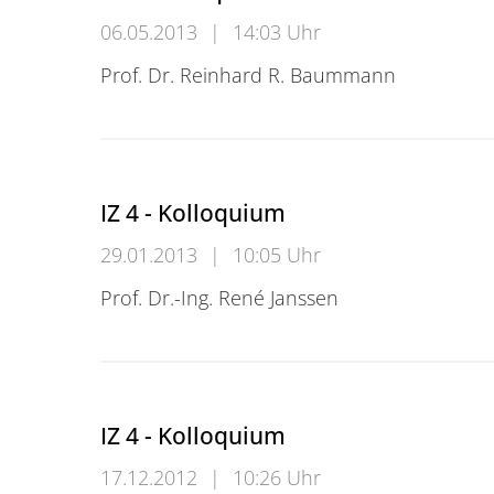
06.05.2013
|
14:03 Uhr
Prof. Dr. Reinhard R. Baummann
IZ4 - Kolloquium
IZ 4 - Kolloquium
29.01.2013
|
10:05 Uhr
Prof. Dr.-Ing. René Janssen
IZ 4 - Kolloquium
IZ 4 - Kolloquium
17.12.2012
|
10:26 Uhr