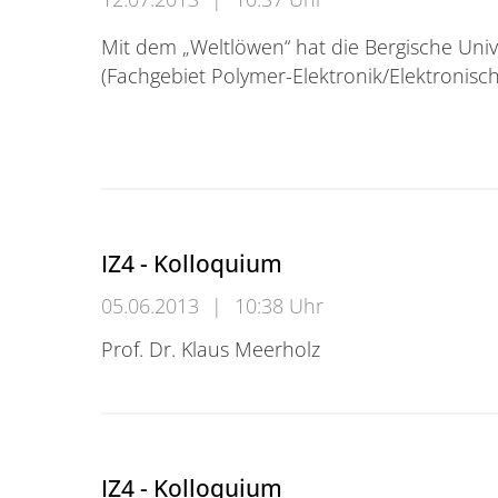
Mit dem „Weltlöwen“ hat die Bergische Unive
(Fachgebiet Polymer-Elektronik/Elektronis
Verleihung des "Weltlöwen" an Dr. Ralf Heid
IZ4 - Kolloquium
05.06.2013
|
10:38 Uhr
Prof. Dr. Klaus Meerholz
IZ4 - Kolloquium
IZ4 - Kolloquium