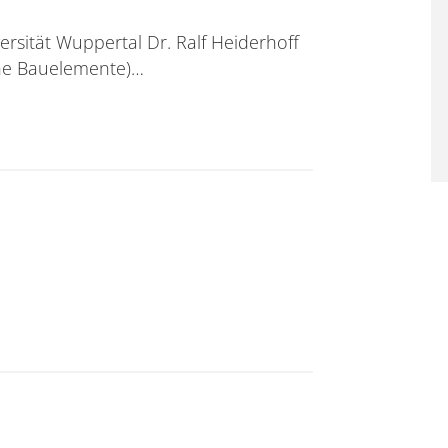
rsität Wuppertal Dr. Ralf Heiderhoff
che Bauelemente)…
erhoff