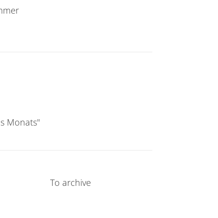
emmer
des Monats"
To archive